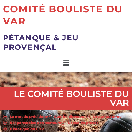
COMITÉ BOULISTE DU
VAR
PÉTANQUE & JEU
PROVENÇAL
LE COMITÉ BOULISTE DU
VAR
Le mot du président
Comité directeur
Organigramme
Responsables des secteurs
Revue de presse
Historique du CBV