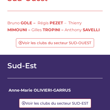
Bruno
GOLE –
Régis
PEZET
– Thierry
MIMOUNI
–
Gilles
TROPINI
–
Anthony
SAVELLI
Voir les clubs du secteur SUD-OUEST
Sud-Est
Anne-Marie OLIVIERI
-GARRUS
Voir les clubs du secteur SUD-EST