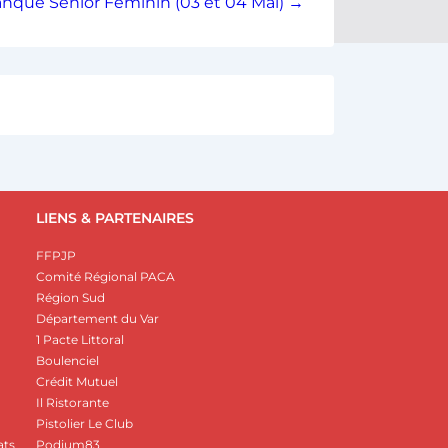
nque Senior Féminin (03 et 04 Mai) →
LIENS & PARTENAIRES
FFPJP
Comité Régional PACA
Région Sud
Département du Var
1 Pacte Littoral
Boulenciel
Crédit Mutuel
Il Ristorante
Pistolier Le Club
ats
Podium83