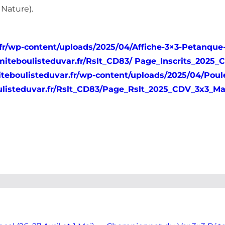
 Nature).
.fr/wp-content/uploads/2025/04/Affiche-3×3-Petanque
omiteboulisteduvar.fr/Rslt_CD83/ Page_Inscrits_2025
iteboulisteduvar.fr/wp-content/uploads/2025/04/Poul
ulisteduvar.fr/Rslt_CD83/Page_Rslt_2025_CDV_3x3_M