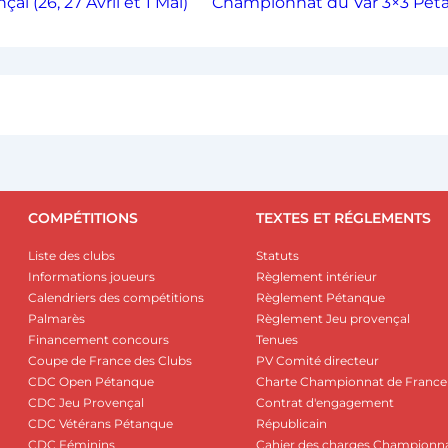
 (26, 27 Avril et 1 Mai)
Championnat du Var 3×3 Péta
COMPÉTITIONS
TEXTES ET RÉGLEMENTS
Liste des clubs
Statuts
Informations joueurs
Règlement intérieur
Calendriers des compétitions
Règlement Pétanque
Palmarès
Règlement Jeu provençal
Financement concours
Tenues
Coupe de France des Clubs
PV Comité directeur
CDC Open Pétanque
Charte Championnat de France
CDC Jeu Provençal
Contrat d'engagement
CDC Vétérans Pétanque
Républicain
CDC Féminins
Cahier des charges Championn