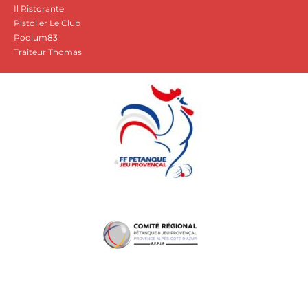
Il Ristorante
Pistolier Le Club
Podium83
Traiteur Thomas