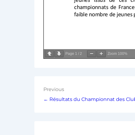
Page
1
/
2
Zoom
100%
Previous
← Résultats du Championnat des Clu