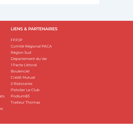
LIENS & PARTENAIRES
FFPJP
Comité Régional PACA
Région Sud
Département du Var
1 Pacte Littoral
Boulenciel
Crédit Mutuel
Il Ristorante
Pistolier Le Club
ats
Podium83
Traiteur Thomas
es