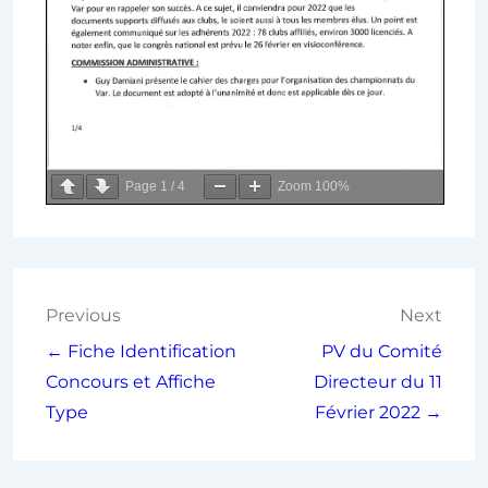
Page
1
/
4
Zoom
100%
Previous
Next
← Fiche Identification
PV du Comité
Concours et Affiche
Directeur du 11
Type
Février 2022 →