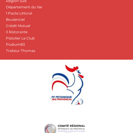
Région Sud
Département du Var
1 Pacte Littoral
Boulenciel
Crédit Mutuel
Il Ristorante
Pistolier Le Club
Podium83
Traiteur Thomas