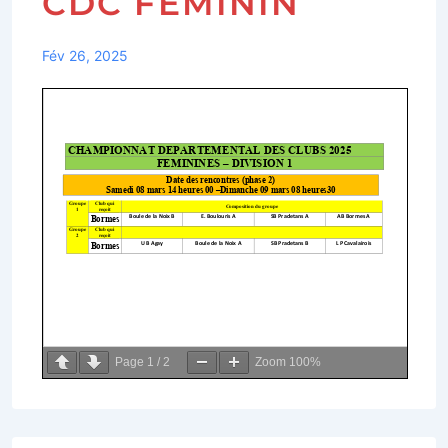
CDC FÉMININ
Fév 26, 2025
Page
1
/
2
Zoom
100%