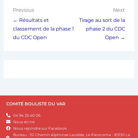
Previous
Next
← Résultats et
Tirage au sort de la
classement de la phase 1
phase 2 du CDC
du CDC Open
Open →
COMITÉ BOULISTE DU VAR
04 94 35 40 06
Nous écrire
Nous rejoindre sur Facebook
Bureau : 151 Chemin Alphonse Lavallée, Le Panorama - 83130 La