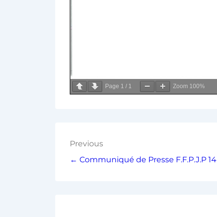
Page
1
/
1
Zoom
100%
Previous
← Communiqué de Presse F.F.P.J.P 14