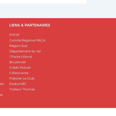
LIENS & PARTENAIRES
FFPJP
Comité Régional PACA
Région Sud
Département du Var
1 Pacte Littoral
Boulenciel
Crédit Mutuel
Il Ristorante
Pistolier Le Club
ats
Podium83
Traiteur Thomas
es