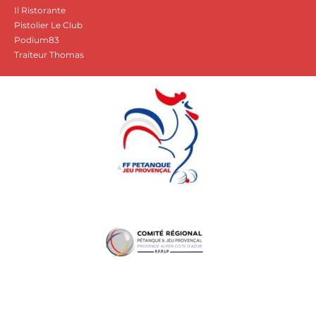
Il Ristorante
Pistolier Le Club
Podium83
Traiteur Thomas