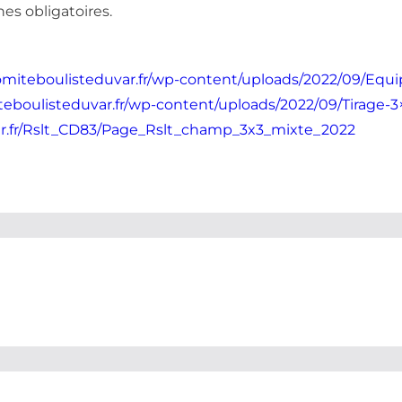
es obligatoires.
comiteboulisteduvar.fr/wp-content/uploads/2022/09/Equ
iteboulisteduvar.fr/wp-content/uploads/2022/09/Tirage-3
ar.fr/Rslt_CD83/Page_Rslt_champ_3x3_mixte_2022